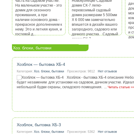
часть на садовом участке.
Новокузнецке Садовый
Деревянный забор - штакетник Технические характе
дач
На маленьком участке - это
домик СК-7 легко-
деревянного забора из штакетника: Металлический с
дом
домик для сезонного
перевозимый садовый
Прожилины (лаги) брус 50х50мм Ширина доски 50-70
мо
проживания, а при
домик размерами 5 500мм
между досками 50мм Высота доски 1500мм Глубина з
ком
наличии основного дома -
Х 6 000 мм замечательно
1000мм Глубина бетонирования 500мм Расстояние м
кр
прекрасное дополнением к
впишется в дизайн вашего
2500мм Деревянный забор из штакетника является наиболее рас...
пр
нему. Это и летняя кухня, и
загородного, садового или
и с
гостевой д...
дачного участка. Садовый
дом
домик СК-7...
уча
Хоз. блоки, бытовки
Деревянные заборы с зазором 50 мм
Категория:
Заборы для дома и дачи
Просмотров: 4282
Нет отзывов
Деревянные заборы с зазором 50 мм Технические хар
Хозблок — бытовка ХБ-4
базовая комплектация забора: Металлический столб
Категория:
Хоз. блоки, бытовки
Просмотров: 9812
Нет отзывов
Прожилины (лаги) брус 50х50мм Ширина доски 100-1
между досками 50мм Высота доски 1500-2000мм Глуб
Хозблок - бытовка ХБ-4 описание Неб
столба 1000мм Глубина бетонирования 500мм Расст
будет незаменим для установки на садовом, дачном участке. Идеа
столбами 2500мм Данный вид деревянных заборов отличается от с
небольшой будки охраны, складского помещения. ...
Читать статью >
статью >>
Заборы из профлиста эконом класса
Категория:
Заборы для дома и дачи
Просмотров: 9222
Отзывов: 2
Заборы из профлиста эконом класса - описание Техн
Хозблок, бытовка ХБ-3
характеристики и базовая комплектация: Высота заб
Категория:
Хоз. блоки, бытовки
Просмотров: 5362
Нет отзывов
Высота бетонирования столбов 500мм Глубина забив