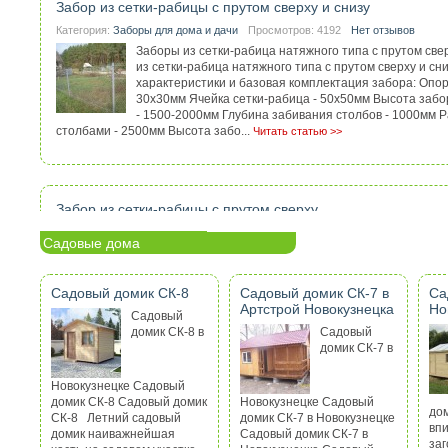
Забор из сетки-рабицы с прутом сверху и снизу
Категория:
Заборы для дома и дачи
Просмотров: 4192
Нет отзывов
Заборы из сетки-рабица натяжного типа с прутом све
из сетки-рабица натяжного типа с прутом сверху и с
характеристики и базовая комплектация забора: Опо
30х30мм Ячейка сетки-рабица - 50х50мм Высота забо
- 1500-2000мм Глубина забивания столбов - 1000мм 
столбами - 2500мм Высота забо...
Читать статью >>
Забор из сетки-рабицы с прутом сверху
Категория:
Заборы для дома и дачи
Просмотров: 3382
Нет отзывов
Садовые дома
Заборы из сетки-рабица натяжного типа с прутом свер
рабица натяжного типа с прутом сверху Технические 
базовая комплектация забора: Опорные столбы - 30х
Садовый домик СК-8
Садовый домик СК-7 в
Са
рабица - 50х50мм Высота забора из сетки-рабица - 1
Артстрой Новокузнецка
Но
Садовый
Глубина забивания столбов - 1000мм Расстояние меж
домик СК-8 в
Садовый
2500мм Высота забора - 1500-2000мм Арматурный прут п...
Читать с
домик СК-7 в
Новокузнецке Садовый
домик СК-8 Садовый домик
Новокузнецке Садовый
Деревянный забор из штакетника
до
СК-8 Летний садовый
домик СК-7 в Новокузнецке
вп
домик наиважнейшая
Садовый домик СК-7 в
Категория:
Заборы для дома и дачи
Просмотров: 10182
Нет отзывов
заг