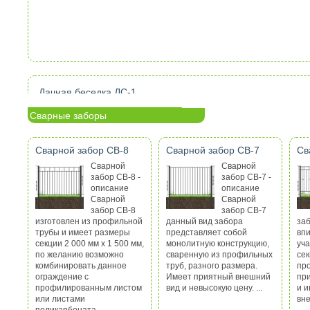
Дачная беседка ДС-1
Категория:
Беседки
Просмотров: 7352
Нет отзывов
Сварные заборы
Дачная беседка ДС-1 Идеальный вариант для небольш
или садоводства. ...
Читать статью >>
Сварной забор СВ-8
Сварной забор СВ-7
Св
Сварной
Сварной
забор СВ-8 -
забор СВ-7 -
описание
описание
Сварной
Сварной
забор СВ-8
забор СВ-7
изготовлен из профильной
данный вид забора
за
трубы и имеет размеры
представляет собой
вп
секции 2 000 мм х 1 500 мм,
монолитную конструкцию,
уча
по желанию возможно
сваренную из профильных
сек
комбинировать данное
труб, разного размера.
пр
ограждение с
Имеет приятный внешний
пр
профилированным листом
вид и невысокую цену. ...
и 
или листами
вне