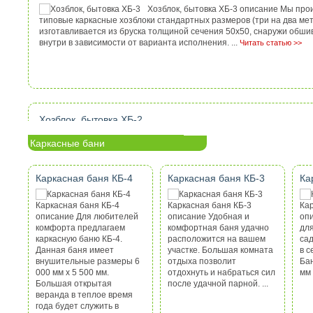
500мм Расстояние между столбами 3000мм Размер о
Хозблок, бытовка ХБ-3 описание Мы про
40х40мм Размер поперечен (лаг) 20х20мм Количество 
типовые каркасные хозблоки стандартных размеров (три на два мет
Профлист — С8 Место применения, установки забора ...
Читать стат
изготавливается из бруска толщиной сечения 50х50, снаружи обшив
внутри в зависимости от варианта исполнения. ...
Читать статью >>
Горизонтальные заборы из профлиста
Категория:
Заборы для дома и дачи
Просмотров: 9962
Отзывов: 2
Заборы из профлиста горизонтального исполнения: 
Хозблок, бытовка ХБ-2
горизонтального исполнения Технические характерис
Категория:
Хоз. блоки, бытовки
Просмотров: 6072
Нет отзывов
комплектация: Высота забора 1500-2000мм Высота б
Каркасные бани
столбов 700мм Глубина забивания столбов в грунт 1
Хозблок, бытовка ХБ-2 описание Данный
металлические 50х50мм Расстояние между столбами
больше как бытовое помещение для рабочих, служебно-охранное 
С20 Заборы из профлиста горизонтального исполнения идеально ..
незаменимым как дачный домик на садовом участке, где нет помещен
Каркасная баня КБ-4
Каркасная баня КБ-3
Ка
статью >>
Каркасная баня КБ-4
Каркасная баня КБ-3
Кар
описание Для любителей
описание Удобная и
оп
Сплошные деревянные заборы
комфорта предлагаем
комфортная баня удачно
для
каркасную баню КБ-4.
расположится на вашем
са
Категория:
Заборы для дома и дачи
Просмотров: 5212
Нет отзывов
Данная баня имеет
участке. Большая комната
в с
Сплошные деревянные заборы Сплошные деревянны
Хозблок, бытовка ХБ-1
внушительные размеры 6
отдыха позволит
Ба
разряда непрозрачных, другими словами это заборы,
000 мм х 5 500 мм.
отдохнуть и набраться сил
мм 
Категория:
Хоз. блоки, бытовки
Просмотров: 4812
Нет отзывов
пропускают солнечного света необходимого для овощ
Большая открытая
после удачной парной. ...
приусадебном участке. Сплошные деревянные забор
Хозблок - бытовка ХБ-1 описание Хозбло
веранда в теплое время
популярность благодаря своей ценовой доступностью
административные, хозяйственно-складские, жилые и санитарно-ги
года будет служить в
своей экологичностью, а также своей надежностью - данные заборы