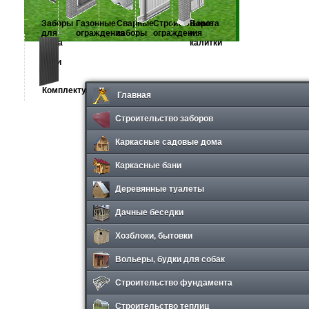
Заборы
Газонные
Сварные
Строительные
Ворота
для
ограждения
заборы
ограждения
и
дома
калитки
и
дачи
Комплектующие
Главная
Строительство заборов
Каркасные садовые дома
Каркасные бани
Деревянные туалеты
Дачные беседки
Хозблоки, бытовки
Вольеры, будки для собак
Строительство фундамента
Строительство теплиц