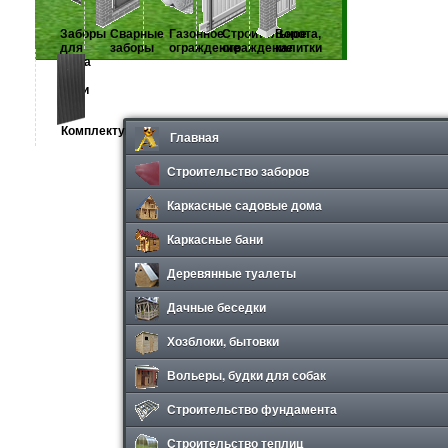
Заборы
Сварные
Газонное
Строительное
Ворота,
для
заборы
ограждение
ограждение
калитки
дома
и
дачи
Комплектующие
Главная
Строительство заборов
Каркасные садовые дома
Каркасные бани
Деревянные туалеты
Дачные беседки
Хозблоки, бытовки
Вольеры, будки для собак
Строительство фундамента
Строительство теплиц