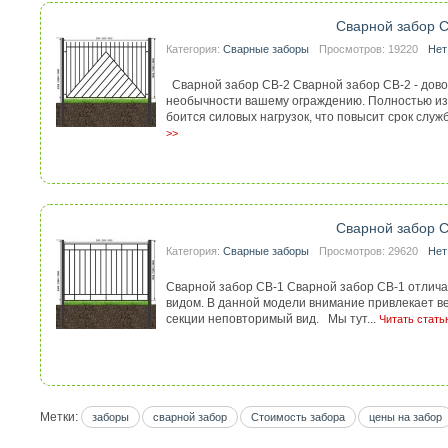
Сварной забор 
Категория:
Сварные заборы
Просмотров: 19220
Нет
Сварной забор СВ-2 Сварной забор СВ-2 - дово
необычности вашему ограждению. Полностью из
боится силовых нагрузок, что повысит срок служб
>>
Сварной забор 
Категория:
Сварные заборы
Просмотров: 29620
Нет
Сварной забор СВ-1 Сварной забор СВ-1 отлич
видом. В данной модели внимание привлекает в
секции неповторимый вид. Мы тут...
Читать стать
Метки:
заборы
сварной забор
Стоимость забора
цены на забор