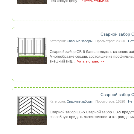
невысокую цену. ...
Читать статью >>
Сварной забор 
Категория:
Сварные заборы
Просмотров: 23320
Нет
Сварной забор СВ-6 Данная модель сварного заб
Многообразие секций, состоящие из профильны
внешний вид. ...
Читать статью >>
Сварной забор 
Категория:
Сварные заборы
Просмотров: 15820
Нет
Сварной забор СВ-5 Сварной забор СВ-5 предст
способную придать эксклюзивности в ограждении