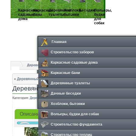
Каркасные
Каркасные
Деревянные
Хозблоки,
Беседки
Вольеры,
садовые
бани
туалеты
бытовки
будки
дома
для
собак
Главная
Строительство заборов
Каркасные садовые дома
Деревянные туалеты
Деревянный туалет «Терем»
Каркасные бани
«
Деревянный туалет «прямоугольный»
Деревянные туалеты
Деревянный туалет «Терем»
Дачные беседки
Категория:
Деревянные туалеты
Просмотров: 1160
Хозблоки, бытовки
Вольеры, будки для собак
Описание
Фотографии
Строительство фундамента
Строительство теплиц
Техническ