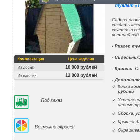
туалет «Т
Садово-огор
создать «ск
сочетая в с
внешний вид
- Размер ту
- Сидельник
Комплектация
Цена изделия
10 000 рублей
Из доски:
- Кровля:
Оц
12 000 рублей
Из вагонки:
- Дополнит
Копка ком
рублей
Укреплени
Под заказ
периметр
Сборка, у
Крышка дл
Возможна окраска
Окрашива