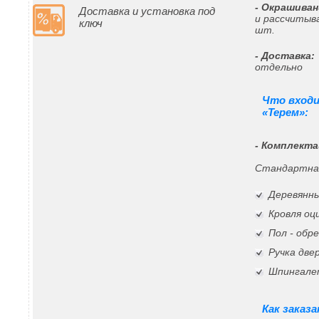
- Окрашиван
Доставка и установка под
и рассчитыв
ключ
шт.
- Доставка:
отдельно
Что вход
«Терем»:
- Комплекта
Стандартна
Деревянны
Кровля о
Пол - обр
Ручка две
Шпингале
Как заказ