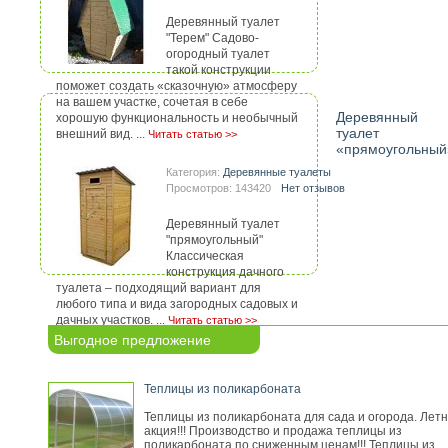
Деревянный туалет
"Терем" Садово-
огородный туалет
такой конструкции
поможет создать «сказочную» атмосферу
на вашем участке, сочетая в себе
Деревянный
хорошую функциональность и необычный
туалет
внешний вид. ...
Читать статью >>
«прямоугольный
Категория:
Деревянные туалеты
Просмотров: 143420
Нет отзывов
Деревянный туалет
"прямоугольный"
Классическая
конструкция дачного
туалета – подходящий вариант для
любого типа и вида загородных садовых и
дачных участков. ...
Читать статью >>
Выгодное предложение
Теплицы из поликарбоната
Теплицы из поликарбоната для сада и огорода. Лет
акция!!! Производство и продажа теплицы из
поликарбоната по сниженным ценам!!! Теплицы из