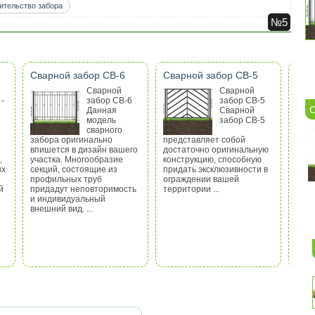
ительство забора
№5
Сварной забор СВ-6
Сварной забор СВ-5
Сва
Сварной
Сварной
-
забор СВ-6
забор СВ-5
С
Данная
Сварной
модель
забор СВ-5
сварного
забора оригинально
представляет собой
прос
впишется в дизайн вашего
достаточно оригинальную
прид
,
участка. Многообразие
конструкцию, способную
огра
ых
секций, состоящие из
придать эксклюзивности в
участ
профильных труб
ограждении вашей
й
придадут неповторимость
территории ...
и индивидуальный
внешний вид. ...