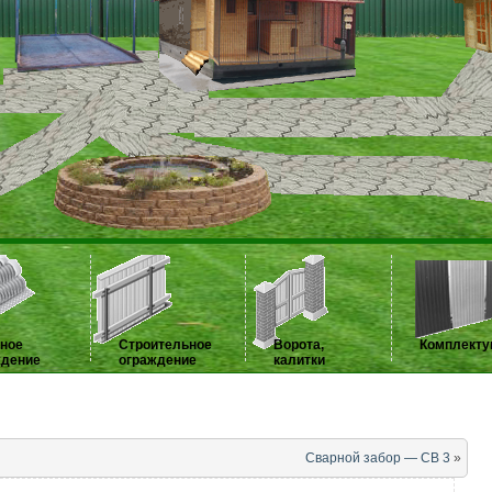
нное
Строительное
Ворота,
Комплект
ждение
ограждение
калитки
Сварной забор — СВ 3
»