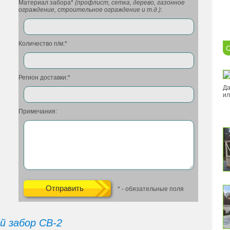
Материал забора*
(профлист, сетка, дерево, газонное
ограждение, строительное ограждение и т.д.)
:
Количество п/м:*
С
Регион доставки:*
Да
ил
Примечания:
* - обязательные поля
й забор СВ-2