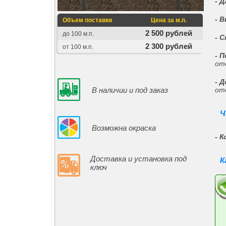
- 
- 
Объем поставки
Цена за м.п.
2 500 рублей
до 100 м.п.
- 
2 300 рублей
от 100 м.п.
- 
от
- 
В наличии и под заказ
от
Ч
Возможна окраска
- 
Доставка и установка под
К
ключ