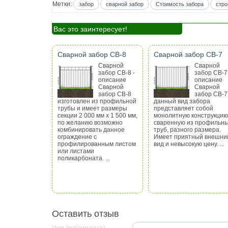
Метки:
забор
сварной забор
Стоимость забора
стро
Вас это заинтересует!
Сварной забор СВ-8
Сварной забор СВ-7
Сварной
Сварной
забор СВ-8 -
забор СВ-7 
описание
описание
Сварной
Сварной
забор СВ-8
забор СВ-7
изготовлен из профильной
данный вид забора
трубы и имеет размеры
представляет собой
секции 2 000 мм х 1 500 мм,
монолитную конструкцию
по желанию возможно
сваренную из профильн
комбинировать данное
труб, разного размера.
ограждение с
Имеет приятный внешни
профилированным листом
вид и невысокую цену. ...
или листами
поликарбоната. ...
Оставить отзыв