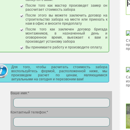
После того как мастер произведет замер он
рассчитает стоимость забора
После этого вы можете заключить договор на
строительство забора на месте или приехать к
нам в офис и вносите предоплату
После того как заключен договор бригада
монтажников, в назначенный день и
оговоренное время, выезжает к вам и
Ст
производит установку забора
пр
Вы принимаете работу и производите оплату.
пр
Для того, чтобы расчитать стоимость забора
воспользуйтесь формой, расположенной ниже, мы
произведем расчет по ценам, являющимися
Са
актуальными на сегодня и перезвоним вам!
из
пр
Ваше имя:*
Контактный телефон:*