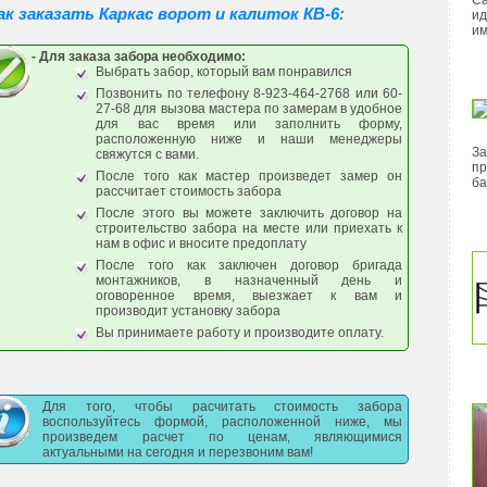
Са
ак заказать Каркас ворот и калиток КВ-6:
ид
им
- Для заказа забора необходимо:
Выбрать забор, который вам понравился
Позвонить по телефону 8-923-464-2768 или 60-
27-68 для вызова мастера по замерам в удобное
для вас время или заполнить форму,
расположенную ниже и наши менеджеры
За
свяжутся с вами.
пр
После того как мастер произведет замер он
ба
рассчитает стоимость забора
После этого вы можете заключить договор на
строительство забора на месте или приехать к
нам в офис и вносите предоплату
После того как заключен договор бригада
монтажников, в назначенный день и
оговоренное время, выезжает к вам и
производит установку забора
Вы принимаете работу и производите оплату.
Для того, чтобы расчитать стоимость забора
воспользуйтесь формой, расположенной ниже, мы
произведем расчет по ценам, являющимися
актуальными на сегодня и перезвоним вам!