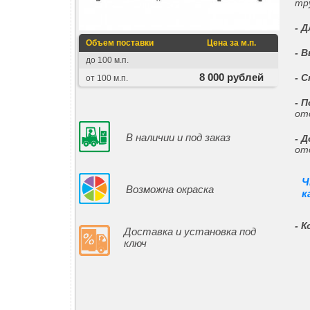
тр
- 
Объем поставки
Цена за м.п.
- 
до 100 м.п.
8 000 рублей
- 
от 100 м.п.
- 
от
В наличии и под заказ
- 
от
Ч
Возможна окраска
к
- 
Доставка и установка под
ключ