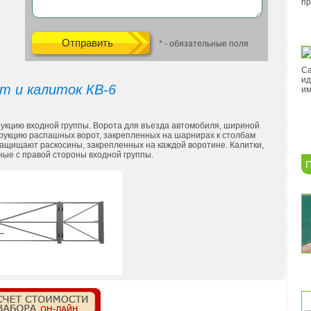
пр
* - обязательные поля
Са
ид
т и калиток КВ-6
им
трукцию входной группы. Ворота для въезда автомобиля, шириной
трукцию распашных ворот, закрепленных на шарнирах к столбам
 защищают раскосины, закрепленных на каждой воротине. Калитки,
ые с правой стороны входной группы.
П