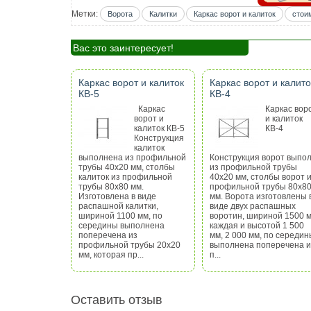
Метки:
Ворота
Калитки
Каркас ворот и калиток
стои
Вас это заинтересует!
Каркас ворот и калиток
Каркас ворот и калито
КВ-5
КВ-4
Каркас
Каркас вор
ворот и
и калиток
калиток КВ-5
КВ-4
Конструкция
калиток
выполнена из профильной
Конструкция ворот выпо
трубы 40х20 мм, столбы
из профильной трубы
калиток из профильной
40х20 мм, столбы ворот 
трубы 80х80 мм.
профильной трубы 80х8
Изготовлена в виде
мм. Ворота изготовлены 
распашной калитки,
виде двух распашных
шириной 1100 мм, по
воротин, шириной 1500 
середины выполнена
каждая и высотой 1 500
поперечена из
мм, 2 000 мм, по середин
профильной трубы 20х20
выполнена поперечена и
мм, которая пр...
п...
Оставить отзыв