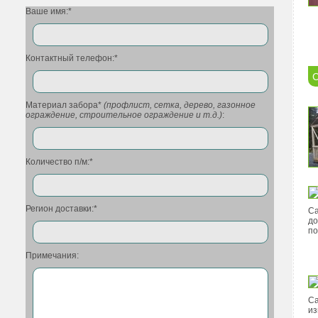
Ваше имя:*
Контактный телефон:*
С
Материал забора*
(профлист, сетка, дерево, газонное
ограждение, строительное ограждение и т.д.)
:
Количество п/м:*
Регион доставки:*
Са
до
по
Примечания:
Са
из