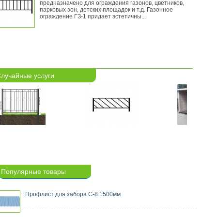
предназначено для ограждения газонов, цветников,
парковых зон, детских площадок и т.д. Газонное
ограждение ГЗ-1 придает эстетичны...
кас ворот и калиток
1
лучайные услуги
Каркас ворот
и калиток
КВ-1
Конструкция
ворот
оит из распашных
тин по середине
орых размещена
речена, для жесткости
 конструкции. Каркас
т изготовлена из
ильной трубы 40х20
столбы изготовлены из
ильной трубы 80х80
.
Популярные товары
Профлист для забора С-8 1500мм