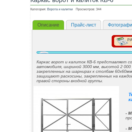
Категория:
Ворота и калитки
Просмотров: 344
Описание
Прайс-лист
Фотограф
Каркас ворот и калиток КВ-6 представляет со
автомобиля, шириной 3000 мм, высотой 2 000
закрепленных на шарнирах к столбам 60х60мм
защищают раскосины, закрепленных на каждой
правой стороны входной группы.
Т
к
- 
пр
- 