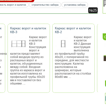
мость ворот и калиток
строительство забора
установка забора
№25
к
Каркас ворот и калиток
Каркас ворот и калиток
Кар
КВ-3
КВ-2
КВ-
С
от
Каркас ворот
Каркас ворот
и калиток
и калиток
КВ-3
КВ-2 Данная
Конструкция
конструкция
ворот и
выполнена
лнена
калиток представляет
из профильной трубы
сост
собой входную группу из
40х20, с поперечиной по
воро
из
распашных ворот и
середине, для жесткости
кот
0
калиток, объединенных
конструкции. Калитка
попе
в
между собой. Входная
расположена на
всей
группа из каркаса ворот и
шарнирах, которые
воро
мм
калиток изготовлена из
располагаются на столбах
проф
профильной трубы 40х20
80х80 мм. ...
мм, 
ы
мм и поставляется без
проф
з
обшивки. ...
мм. ..