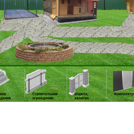
нное
Строительное
Ворота,
Комплект
ждение
ограждение
калитки