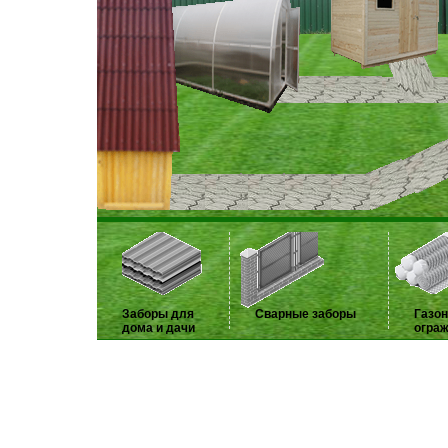
Заборы для
Сварные заборы
Газо
дома и дачи
огра