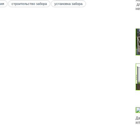
Хо
ния
строительство забора
установка забора
дл
не
Да
ил