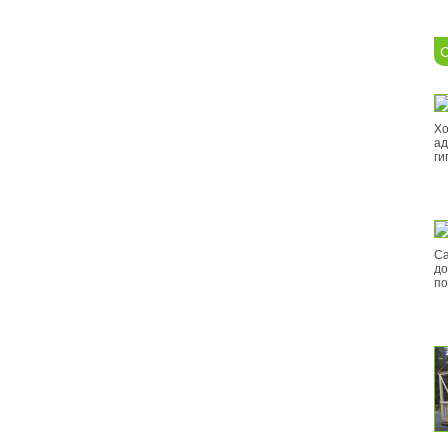
С
Хо
ад
ги
Са
до
по