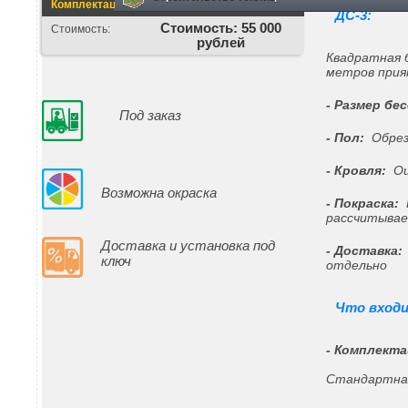
Комплектация
Цена изделия
ДС-3:
Стоимость: 55 000
Стоимость:
рублей
Квадратная 
метров прия
- Размер бе
Под заказ
- Пол:
Обрез
- Кровля:
Оц
Возможна окраска
- Покраска:
Н
рассчитывае
Доставка и установка под
- Доставка:
ключ
отдельно
Что входи
- Комплекта
Стандартна