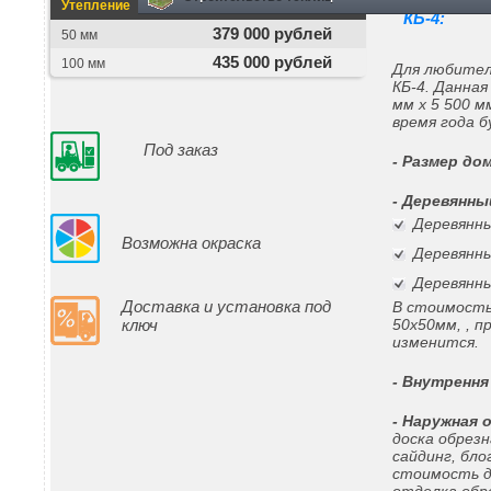
Утепление
Цена изделия
КБ-4:
379 000 рублей
50 мм
435 000 рублей
100 мм
Для любител
КБ-4. Данна
мм х 5 500 
время года б
Под заказ
- Размер до
- Деревянны
Деревянны
Возможна окраска
Деревянны
Деревянны
Доставка и установка под
В стоимость
ключ
50х50мм, , п
изменится.
- Внутрення
- Наружная 
доска обрез
сайдинг, бло
стоимость д