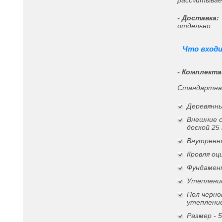
рассчитывае
- Доставка:
отдельно
Что входи
- Комплекта
Стандартна
Деревянны
Внешние 
доской 25
Внутрення
Кровля о
Фундамен
Утепление
Пол черно
утеплени
Размер -