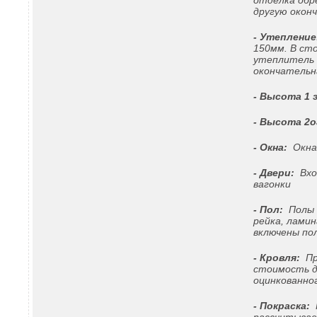
отделка обре
другую окон
- Утепление
150мм. В ст
утеплитель 
окончательн
- Высота 1 
- Высота 2о
- Окна:
Окна 
- Двери:
Вход
вагонки
- Пол:
Полы ч
рейка, лами
включены пол
- Кровля:
Пр
стоимость д
оцинкованно
- Покраска:
Н