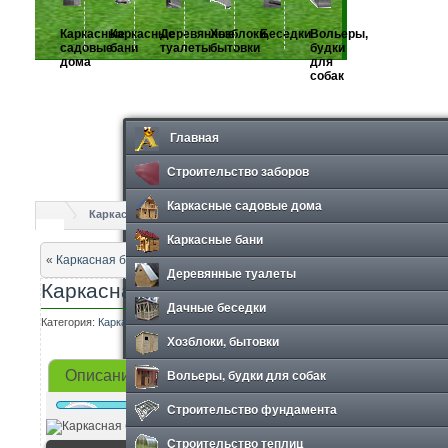
Каркасные
Каркасные
Деревянные
Хозблоки,
Беседки
Вольеры,
садовые
бани
туалеты
бытовки
будки
дома
для
собак
Главная
Строительство заборов
Каркасные садовые дома
Каркасные бани
Каркасная баня КБ-4
Каркасные бани
«
Каркасная баня КБ-3
Деревянные туалеты
Каркасная баня КБ-4
Дачные беседки
Категория:
Каркасные бани
Просмотров: 736
Хозблоки, бытовки
Вольеры, будки для собак
Описание
Фотографии
Строительство фундамента
Строительство теплиц
Техническ