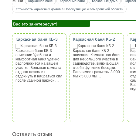
Метки:
Каркасная баня
Каркасные бани
Каркасные дома
каркас
Стоимость каркасных домов в Новокузнецке и Кемеровской области
Вас это заинтересует!
Каркасная баня КБ-3
Каркасная баня КБ-2
Ка
Каркасная баня КБ-3
Каркасная баня КБ-2
Кар
описание Удобная и
описание Компактная баня
оп
комфортная баня удачно
для небольшого участка в
бан
расположится на вашем
садоводстве, включающая
по
участке. Большая комната
в себя функцию беседки.
от
отдыха позволит
Баня имеет размеры 3 000
ко
отдохнуть и набраться сил
мм х 5 000 мм. ...
отд
после удачной парной. ...
са
Всё
вку
Оставить отзыв