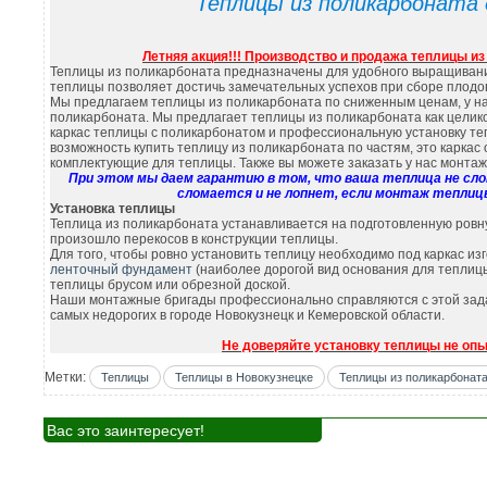
Теплицы из поликарбоната д
Летняя акция!!! Производство и продажа теплицы и
Теплицы из поликарбоната предназначены для удобного выращиван
теплицы позволяет достичь замечательных успехов при сборе плодов
Мы предлагаем теплицы из поликарбоната по сниженным ценам, у нас
поликарбоната. Мы предлагает теплицы из поликарбоната как целиком 
каркас теплицы с поликарбонатом и профессиональную установку тепл
возможность купить теплицу из поликарбоната по частям, это каркас
комплектующие для теплицы. Также вы можете заказать у нас монтаж
При этом мы даем гарантию в том, что ваша теплица не слом
сломается и не лопнет, если монтаж теплиц
Установка теплицы
Теплица из поликарбоната устанавливается на подготовленную ровну
произошло перекосов в конструкции теплицы.
Для того, чтобы ровно установить теплицу необходимо под каркас из
ленточный фундамент
(наиболее дорогой вид основания для теплицы
теплицы брусом или обрезной доской.
Наши монтажные бригады профессионально справляются с этой задач
самых недорогих в городе Новокузнецк и Кемеровской области.
Не доверяйте установку теплицы не оп
Метки:
Теплицы
Теплицы в Новокузнецке
Теплицы из поликарбонат
Вас это заинтересует!