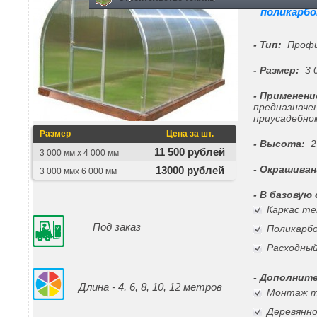
поликарбо
- Тип:
Профил
- Размер:
3 0
- Применени
предназначе
приусадебно
Размер
Цена за шт.
- Высота:
2
11 500 рублей
3 000 мм х 4 000 мм
- Окрашиван
13000 рублей
3 000 ммх 6 000 мм
- В базовую
Каркас те
Под заказ
Поликарб
Расходны
- Дополнит
Длина - 4, 6, 8, 10, 12 метров
Монтаж 
Деревянно