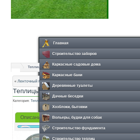
Главная
Строительство заборов
Каркасные садовые дома
Теплицы
Теплицы из поликарбоната
Каркасные бани
«
Ленточный мелкозаглубленный фундамент
Деревянные туалеты
Теплицы из поликарбоната
Дачные беседки
Категория:
Теплицы
Просмотров: 817
Хозблоки, бытовки
Вольеры, будки для собак
Описание
Прайс-лист
Фотографии
Строительство фундамента
Строительство теплиц
Техническ