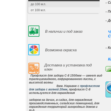
- 
до 100 м.п.
от 100 м.п.
- 
- 
В наличии и под заказ
Ч
С
- 
Возможна окраска
К
Доставка и установка под
ключ
Профлист для забора С-8
1500мм
— имеет вид
трапециевидного, гофрированного листа, с
высотой волны
8мм. Наравне с
профлистом
для забора с волной 20мм
, профлист С-8
используется для ограждения
заборов на дачах, в садах, для ограждения
производственных, складских помещений, для
ограждения территорий загородных домов и
т.д.