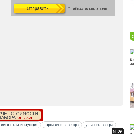
* - обязательные поля
С
Да
ил
оимость комплектующих
строительство забора
установка забора
№26