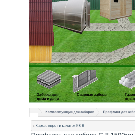
Заборы для
Сварные заборы
Газо
дома и дачи
огра
Комплектующие для заборов
Профлист для забо
«
Каркас ворот и калиток КВ-6
Профлист для забора С-8 1500мм