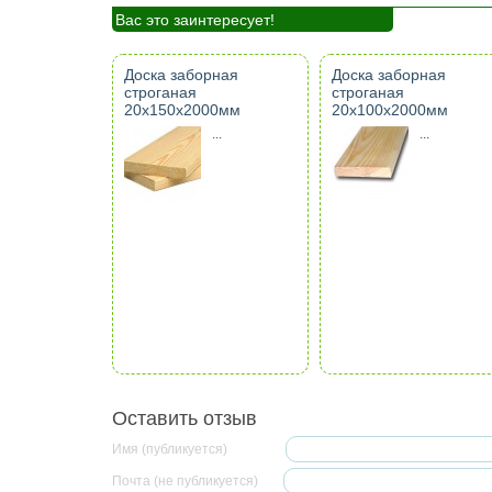
Вас это заинтересует!
Доска заборная
Доска заборная
строганая
строганая
20х150х2000мм
20х100х2000мм
...
...
Оставить отзыв
Имя (публикуется)
Почта (не публикуется)