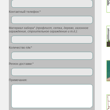
Контактный телефон:*
Материал забора*
(профлист, сетка, дерево, газонное
ограждение, строительное ограждение и т.д.)
:
Количество п/м:*
Регион доставки:*
Примечания: