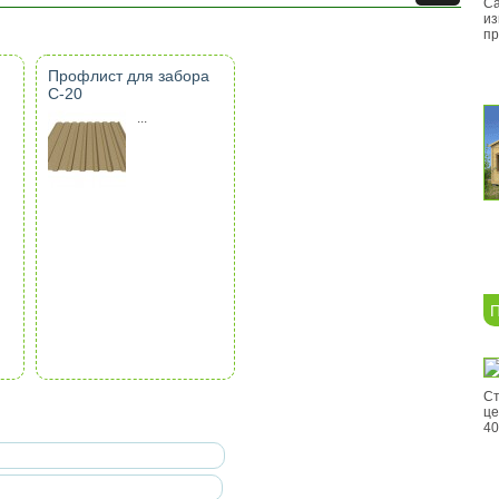
Са
из
пр
Профлист для забора
С-20
...
П
Ст
це
40