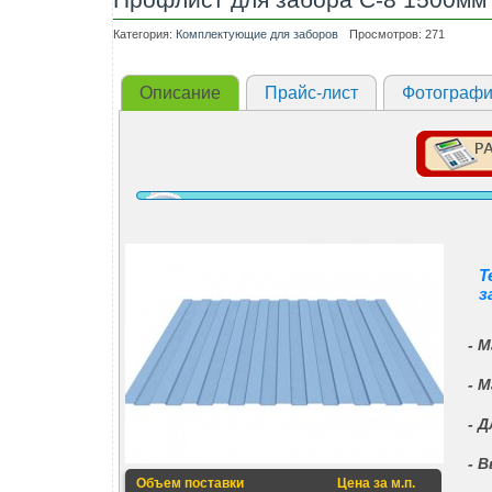
Категория:
Комплектующие для заборов
Просмотров: 271
Описание
Прайс-лист
Фотограф
Т
з
- 
- 
- 
- 
Объем поставки
Цена за м.п.