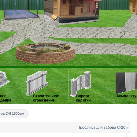
нное
Строительное
Ворота,
Комплект
ждение
ограждение
калитки
ра С-8 1500мм
Профлист для забора С-20
»