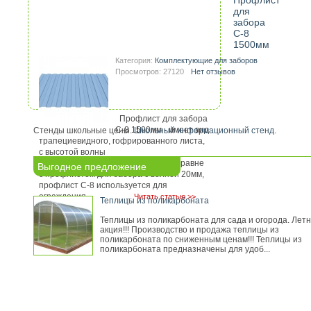
Профлист
для
забора
С-8
1500мм
Категория:
Комплектующие для заборов
Просмотров: 27120
Нет отзывов
Профлист для забора
С-8 1500мм - имеет вид
Стенды школьные цены.
Школьный информационный стенд
.
трапециевидного, гофрированного листа,
с высотой волны
8мм. Наравне
Выгодное предложение
с профлистом для забора с волной 20мм,
профлист С-8 используется для
ограждения ...
Читать статью >>
Теплицы из поликарбоната
Теплицы из поликарбоната для сада и огорода. Лет
акция!!! Производство и продажа теплицы из
поликарбоната по сниженным ценам!!! Теплицы из
поликарбоната предназначены для удоб...