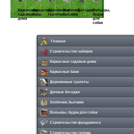
Каркасные
Каркасные
Деревянные
Хозблоки,
Беседки
Вольеры,
садовые
бани
туалеты
бытовки
будки
дома
для
собак
Главная
Строительство заборов
Каркасные садовые дома
Каркасные бани
Деревянные туалеты
Дачные беседки
Хозблоки, бытовки
Вольеры, будки для собак
Строительство фундамента
Строительство теплиц