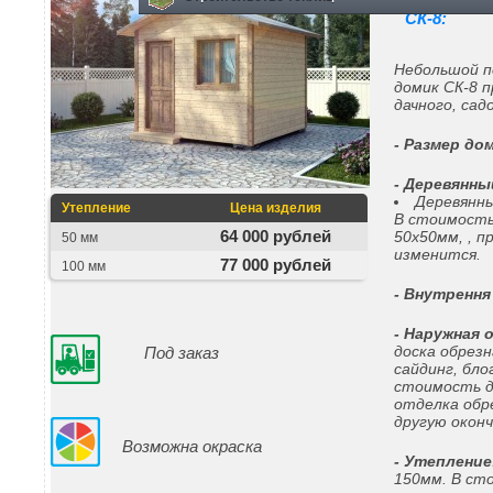
СК-8:
Небольшой п
домик СК-8 
дачного, сад
- Размер до
- Деревянны
Деревянны
Утепление
Цена изделия
В стоимость
64 000 рублей
50х50мм, , п
50 мм
изменится.
77 000 рублей
100 мм
- Внутрення
- Наружная 
доска обрез
Под заказ
сайдинг, бло
стоимость д
отделка обре
другую окон
Возможна окраска
- Утепление
150мм. В ст