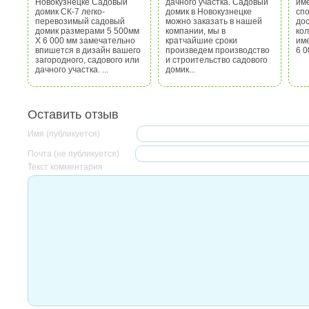
Новокузнецке Садовый
дачного участка. Садовый
им
домик СК-7 легко-
домик в Новокузнецке
спо
перевозимый садовый
можно заказать в нашей
до
домик размерами 5 500мм
компании, мы в
кол
Х 6 000 мм замечательно
кратчайшие сроки
име
впишется в дизайн вашего
произведем производство
6 0
загородного, садового или
и строительство садового
дачного участка. ...
домик...
Оставить отзыв
Имя (публикуется)
Почта (не публикуется)
Текст комментария