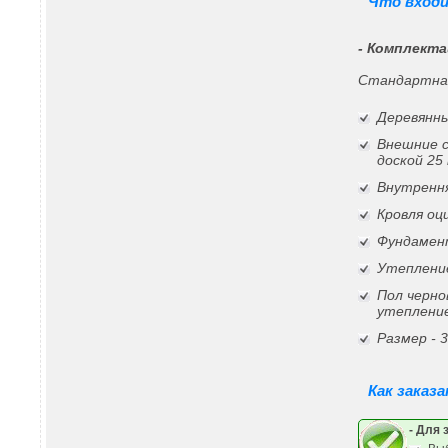
Что входи
- Комплекта
Стандартна
Деревянны
Внешние 
доской 25
Внутрення
Кровля о
Фундамен
Утепление
Пол черно
утеплени
Размер - 
Как заказ
- Для 