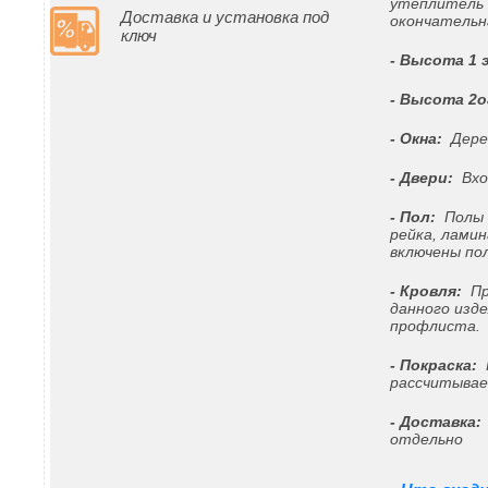
утеплитель 
Доставка и установка под
окончательн
ключ
- Высота 1 
- Высота 2о
- Окна:
Дерев
- Двери:
Вхо
- Пол:
Полы ч
рейка, лами
включены пол
- Кровля:
Пр
данного изде
профлиста.
- Покраска:
Н
рассчитывае
- Доставка:
отдельно