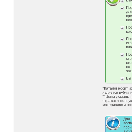
Выб
По
дл
вр
наш
По
рас
По
стр
вно
По
стр
ого
на
зак
Вы 
*Каталог носит 
является публич
**Цены указаны 
отражают полну
материалах и кон
Для
вос
про
акту