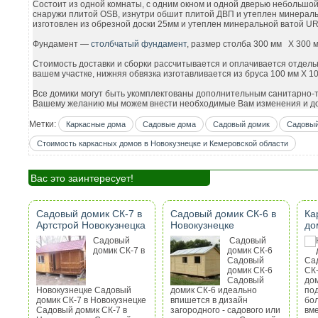
Состоит из одной комнаты, с одним окном и одной дверью небольшой
снаружи плитой OSB, изнутри обшит плитой ДВП и утеплен минерал
изготовлен из обрезной доски 25мм и утеплен минеральной ватой U
Фундамент —
столбчатый фундамент
, размер столба 300 мм Х 300 м
Стоимость доставки и сборки рассчитывается и оплачивается отдель
вашем участке, нижняя обвязка изготавливается из бруса 100 мм Х 10
Все домики могут быть укомплектованы дополнительным санитарно-те
Вашему желанию мы можем внести необходимые Вам изменения и доп
Метки:
Каркасные дома
Садовые дома
Садовый домик
Садовый
Стоимость каркасных домов в Новокузнецке и Кемеровской области
Вас это заинтересует!
Садовый домик СК-7 в
Садовый домик СК-6 в
Ка
Артстрой Новокузнецка
Новокузнецке
до
Садовый
Садовый
домик СК-7 в
домик СК-6
Садовый
Са
домик СК-6
СК
Садовый
дом
Новокузнецке Садовый
домик СК-6 идеально
по
домик СК-7 в Новокузнецке
впишется в дизайн
бо
Садовый домик СК-7 в
загородного - садового или
вм