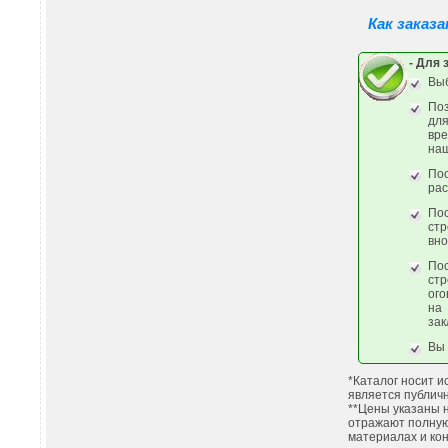
Как заказа
- Для 
Выб
По
дл
вр
наш
По
рас
По
стр
вно
По
стр
ого
на
зак
Вы 
*Каталог носит 
является публич
**Цены указаны 
отражают полну
материалах и кон