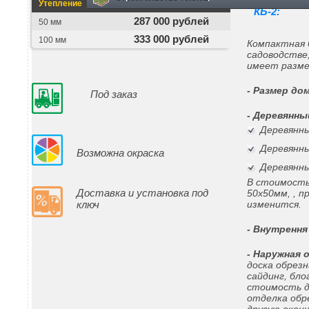
Утепление
Цена изделия
КБ-2:
287 000 рублей
50 мм
333 000 рублей
100 мм
Компактная 
садоводстве
имеет размер
- Размер до
Под заказ
- Деревянны
Деревянны
Деревянны
Возможна окраска
Деревянны
В стоимость
Доставка и установка под
50х50мм, , п
ключ
изменится.
- Внутрення
- Наружная 
доска обрез
сайдинг, бло
стоимость д
отделка обре