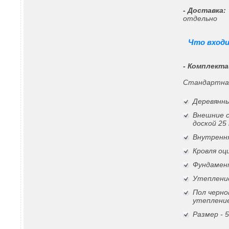
- Доставка:
отдельно
Что входи
- Комплекта
Стандартна
Деревянны
Внешние 
доской 25
Внутрення
Кровля о
Фундамен
Утепление
Пол черно
утеплени
Размер -