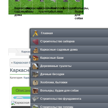
Каркасные
Каркасные
Деревянные
Хозблоки,
Беседки
Вольеры,
садовые
бани
туалеты
бытовки
будки
дома
для
собак
Главная
Строительство заборов
Каркасные садовые дома
Каркасные бани
Каркасная баня КБ-2
Каркасные бани
«
Каркасная баня КБ-1
Деревянные туалеты
Каркасная баня КБ-2
Дачные беседки
Категория:
Каркасные бани
Просмотров: 726
Хозблоки, бытовки
Вольеры, будки для собак
Описание
Фотографии
Строительство фундамента
Строительство теплиц
Техническ