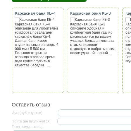
Каркасная баня КБ-4
Каркасная баня КБ-3
Ка
Каркасная баня КБ-4
Каркасная баня КБ-3
Кар
описание Для любителей
описание Удобная и
оп
комфорта предлагаем
комфортная баня удачно
бан
каркасную баню КБ-4.
расположится на вашем
по
Данная баня имеет
участке. Большая комната
от
внушительные размеры 6
отдыха позволит
ко
000 мм х 5 500 мм.
отдохнуть и набраться сил
отд
Большая открытая
после удачной парной. ...
са
веранда в теплое время
Всё
года будет служить в
вку
качестве беседки. ...
Оставить отзыв
Имя (публикуется)
Почта (не публикуется)
Текст комментария