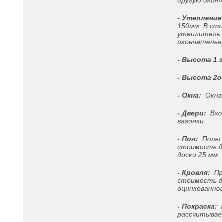
другую окон
- Утепление
150мм. В ст
утеплитель 
окончательн
- Высота 1 
- Высота 2о
- Окна:
Окна 
- Двери:
Вход
вагонки
- Пол:
Полы ч
стоимость д
доски 25 мм
- Кровля:
Пр
стоимость д
оцинкованно
- Покраска:
Н
рассчитывае