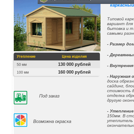
каркасный
Типовой кар
вариант для 
бытовка и т
самыми разн
- Размер до
- Деревянны
Утепление
Цена изделия
130 000 рублей
50 мм
- Внутрення
160 000 рублей
100 мм
- Наружная 
доска обрез
сайдинг, бло
стоимость д
отделка обре
Под заказ
другую окон
- Утепление
150мм. В ст
утеплитель 
Возможна окраска
окончательн