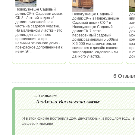
Новокузнецке Садовый
домик СК-8 Садовый домик
Новокузнецке Садовый
до
СК-8 Летний садовый
домик СК-7 в Новокузнецке
вп
домик наиважнейшая
Садовый домик СК-7 в
заг
часть на садовом участке.
Новокузнецке Садовый
дач
На маленьком участке - это
домик СК-7 легко-
дом
домик для сезонного
перевозимый садовый
мо
проживания, а при
домик размерами 5 500мм
ком
наличии основного дома -
Х 6 000 мм замечательно
кр
прекрасное дополнением к
впишется в дизайн вашего
пр
нему. Эт...
загородного, садового или
и с
дачного участка. ...
дом
6 Отзыв
-- 3 коммент.
Людмила Васильевна
Сказал:
Я в этой фирме построила Дом, двухэтажный, в прошлом году. Те
дешево и красиво