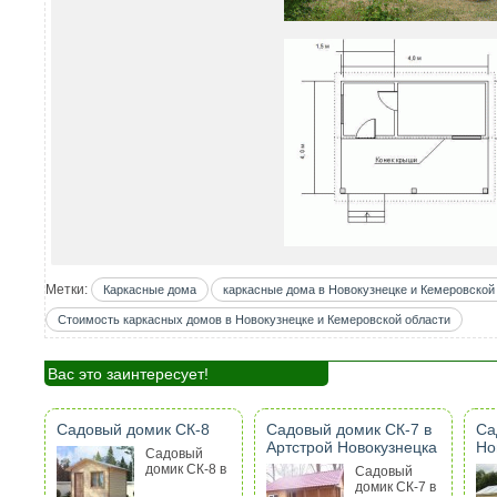
Метки:
Каркасные дома
каркасные дома в Новокузнецке и Кемеровской
Стоимость каркасных домов в Новокузнецке и Кемеровской области
Вас это заинтересует!
Садовый домик СК-8
Садовый домик СК-7 в
Са
Артстрой Новокузнецка
Но
Садовый
домик СК-8 в
Садовый
домик СК-7 в