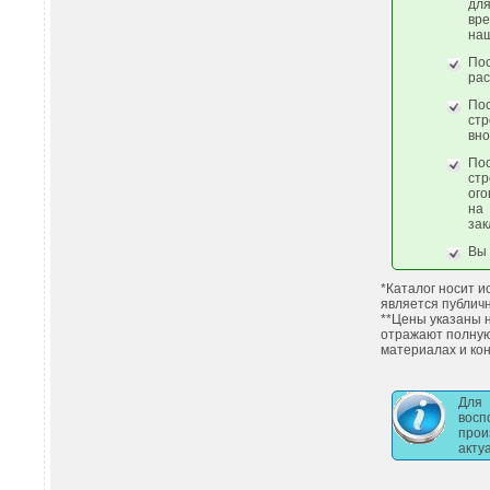
дл
вр
наш
По
рас
По
стр
вно
По
стр
ого
на
зак
Вы 
*Каталог носит 
является публич
**Цены указаны 
отражают полну
материалах и кон
Для
вос
про
акту