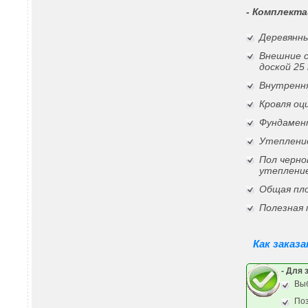
- Комплекта
Деревянны
Внешние 
доской 25
Внутрення
Кровля о
Фундамен
Утепление
Пол черно
утеплени
Общая пло
Полезная 
Как заказ
- Для 
Выб
По