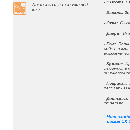
- Высота 1 
Доставка и установка под
ключ
- Высота 2о
- Окна:
Окна 
- Двери:
Вход
- Пол:
Полы ч
рейка, лами
включены пол
- Кровля:
Пр
стоимость д
оцинкованно
- Покраска:
Н
рассчитывае
- Доставка:
отдельно
Что вход
домик СК-