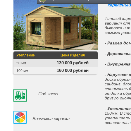
каркасный
Типовой кар
вариант для 
бытовка и т
самыми разн
- Размер до
- Деревянны
Утепление
Цена изделия
130 000 рублей
50 мм
- Внутрення
160 000 рублей
100 мм
- Наружная 
доска обрез
сайдинг, бло
стоимость д
отделка обре
Под заказ
другую окон
- Утепление
150мм. В ст
утеплитель 
Возможна окраска
окончательн