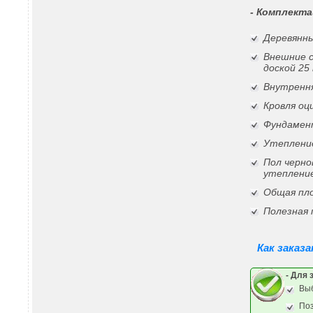
- Комплекта
Деревянны
Внешние 
доской 25
Внутрення
Кровля о
Фундамен
Утепление
Пол черно
утеплени
Общая пло
Полезная 
Как заказ
- Для 
Выб
По