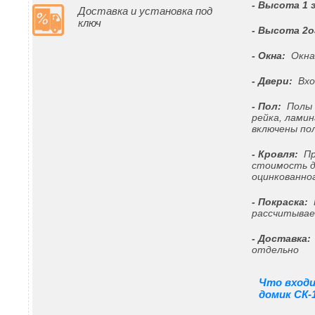
- Высота 1 
Доставка и установка под
ключ
- Высота 2о
- Окна:
Окна 
- Двери:
Вход
- Пол:
Полы ч
рейка, лами
включены пол
- Кровля:
Пр
стоимость д
оцинкованно
- Покраска:
Н
рассчитывае
- Доставка:
отдельно
Что вход
домик СК-