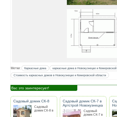
Метки:
Каркасные дома
каркасные дома в Новокузнецке и Кемеровской
Стоимость каркасных домов в Новокузнецке и Кемеровской области
Вас это заинтересует!
Садовый домик СК-8
Садовый домик СК-7 в
Са
Артстрой Новокузнецка
Но
Садовый
домик СК-8 в
Садовый
домик СК-7 в