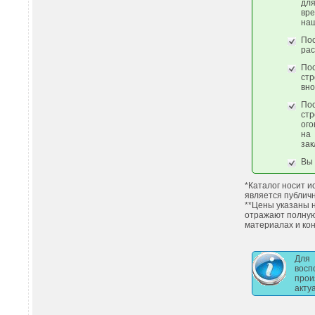
дл
вр
наш
По
рас
По
стр
вно
По
стр
ого
на
зак
Вы 
*Каталог носит 
является публич
**Цены указаны 
отражают полну
материалах и кон
Для
вос
про
акту