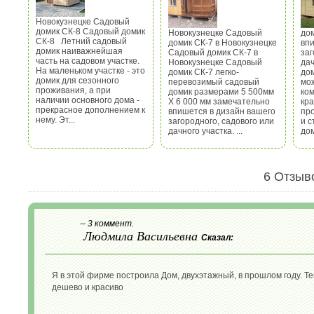
Новокузнецке Садовый
домик СК-8 Садовый домик
Новокузнецке Садовый
до
СК-8 Летний садовый
домик СК-7 в Новокузнецке
вп
домик наиважнейшая
Садовый домик СК-7 в
заг
часть на садовом участке.
Новокузнецке Садовый
дач
На маленьком участке - это
домик СК-7 легко-
дом
домик для сезонного
перевозимый садовый
мо
проживания, а при
домик размерами 5 500мм
ком
наличии основного дома -
Х 6 000 мм замечательно
кр
прекрасное дополнением к
впишется в дизайн вашего
пр
нему. Эт...
загородного, садового или
и с
дачного участка. ...
дом
6 Отзыв
-- 3 коммент.
Людмила Васильевна
Сказал:
Я в этой фирме построила Дом, двухэтажный, в прошлом году. Те
дешево и красиво