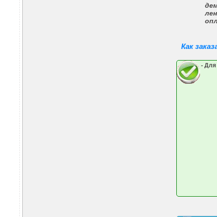
де
лен
оп
Как зака
- Для