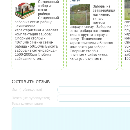
снизу
Секционный
забор из
Заборы из
сетки -
сетки-рабица
рабица
натяжного
Секционный
типа с
забор из сетки-рабица
све
прутом
Технические
раб
сверху и снизу Забор из
характеристики и базовая
пру
сетки-рабица натяжного
комплектация забора:
хар
типа с прутом сверху и
Опорные столбы -
ко
снизу Технические
40х40мм Ячейка сетки-
Оп
характеристики и базовая
рабица - 50х50мм Высота
30х
комплектация забора:
забора из сетки-рабица -
ра
Опорные столбы -
1500-2000мм Глубина
заб
30х30мм Ячейка сетки-
забивания стол...
150
рабица - 50х50мм В...
Оставить отзыв
Имя (публикуется)
Почта (не публикуется)
Текст комментария