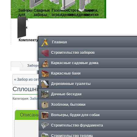
Заборы
Сварные
Газонное
Строительное
Ворота,
для
заборы
ограждение
ограждение
калитки
дома
и
дачи
Комплектующие
Главная
Строительство заборов
Каркасные садовые дома
Заборы для дома и дачи
Сплошные деревянные заборы
Каркасные бани
«
Забор из сетки рабицы
Деревянные туалеты
Сплошные деревянные заборы
Дачные беседки
Категория:
Заборы для дома и дачи
Просмотров: 522
Хозблоки, бытовки
Вольеры, будки для собак
Описание
Прайс-лист
Фотографии
Строительство фундамента
Строительство теплиц