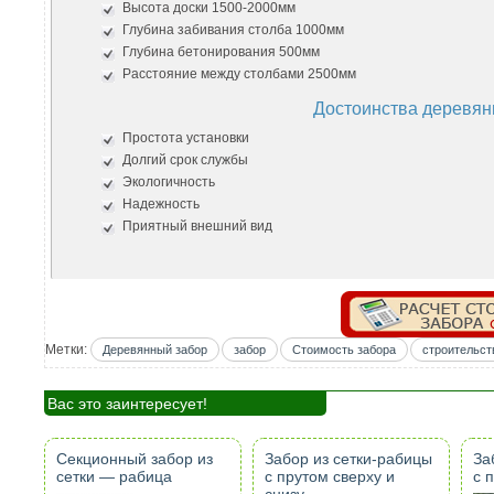
Высота доски 1500-2000мм
Глубина забивания столба 1000мм
Глубина бетонирования 500мм
Расстояние между столбами 2500мм
Достоинства деревян
Простота установки
Долгий срок службы
Экологичность
Надежность
Приятный внешний вид
Метки:
Деревянный забор
забор
Стоимость забора
строительст
Вас это заинтересует!
Секционный забор из
Забор из сетки-рабицы
За
сетки — рабица
с прутом сверху и
с 