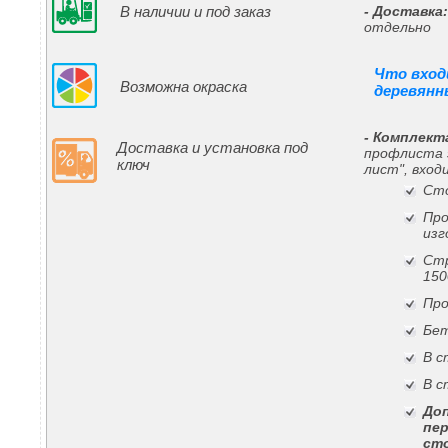
В наличии и под заказ
- Доставка
отдельно
Что вход
Возможна окраска
деревянн
- Комплект
Доставка и установка под
профлиста э
ключ
лист", вход
Сто
Про
изг
Стр
150
Про
Бет
В с
В с
До
пер
ст