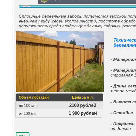
Сплошные деревянные заборы пользуются высокой попу
внешнему виду, своей экологичности, простоте обраб
популярность среди владельцев дачных, садовых участ
Техничес
деревянн
- Материал
- Материал
строганая 
- Длина сек
метра межд
Объем поставки
Цена за м.п.
- Высота с
2100 рублей
до 100 м.п.
- Столбы:
п
1 900 рублей
от 100 м.п.
- Покраска:
отдельно