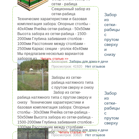
сетки - рабица
Секционный забор из
сетки-рабица
Забор
Технические характеристики и базовая
из
комплектация забора: Опорные столбы -
сетки-
40х40мм Ячейка сетки-рабица - 50х50мм
рабицы
Высота забора из сетки-рабица - 1500-
с
2000мм Глубина забивания столбов -
прутом
1000мм Расстояние между столбами -
сверху
2500мм Каркас секции - уголок 40х40мм
и
Мы предлагаем несколько вариантов
снизу
заборов из...
Читать статью >>
Категория:
Заборы для дома и дачи
Просмотров: 41920
Нет отзывов
Заборы из сетки-
рабица натяжного типа
с прутом сверху и снизу
Забор из сетки-
Забор
рабица натяжного типа с прутом сверху и
из
снизу Технические характеристики и
сетки-
базовая комплектация забора: Опорные
рабицы
столбы - 30х30мм Ячейка сетки-рабица -
с
50х50мм Высота забора из сетки-рабица -
прутом
1500-2000мм Глубина забивания столбов -
сверху
1000мм Расстояние между столбами -
Категория:
Заборы для дома и дачи
2500мм Высота забо...
Читать статью >>
Просмотров: 33820
Нет отзывов