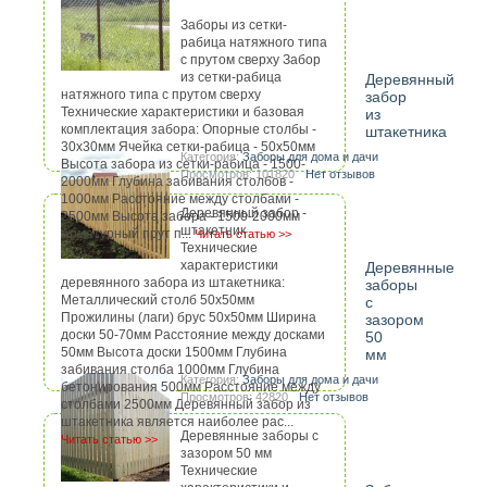
Заборы из сетки-
рабица натяжного типа
с прутом сверху Забор
из сетки-рабица
Деревянный
натяжного типа с прутом сверху
забор
Технические характеристики и базовая
из
комплектация забора: Опорные столбы -
штакетника
30х30мм Ячейка сетки-рабица - 50х50мм
Категория:
Заборы для дома и дачи
Высота забора из сетки-рабица - 1500-
Просмотров: 101820
Нет отзывов
2000мм Глубина забивания столбов -
1000мм Расстояние между столбами -
Деревянный забор -
2500мм Высота забора - 1500-2000мм
штакетник
Арматурный прут п...
Читать статью >>
Технические
характеристики
Деревянные
деревянного забора из штакетника:
заборы
Металлический столб 50х50мм
с
Прожилины (лаги) брус 50х50мм Ширина
зазором
доски 50-70мм Расстояние между досками
50
50мм Высота доски 1500мм Глубина
мм
забивания столба 1000мм Глубина
Категория:
Заборы для дома и дачи
бетонирования 500мм Расстояние между
Просмотров: 42820
Нет отзывов
столбами 2500мм Деревянный забор из
штакетника является наиболее рас...
Деревянные заборы с
Читать статью >>
зазором 50 мм
Технические