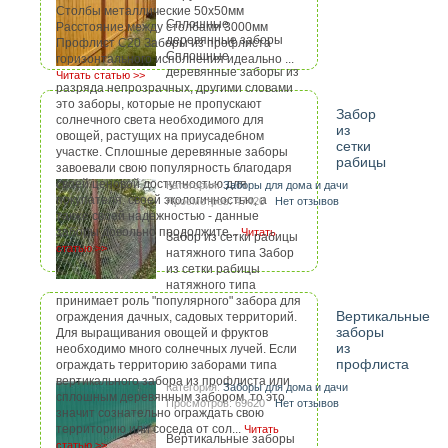
Столбы металлические 50х50мм
Сплошные
Расстояние между столбами 3000мм
деревянные заборы
Профлист С20 Заборы из профлиста
Сплошные
горизонтального исполнения идеально ...
деревянные заборы из
Читать статью >>
разряда непрозрачных, другими словами
это заборы, которые не пропускают
Забор
солнечного света необходимого для
из
овощей, растущих на приусадебном
сетки
участке. Сплошные деревянные заборы
рабицы
завоевали свою популярность благодаря
своей ценовой доступностью для
Категория:
Заборы для дома и дачи
покупателя, своей экологичностью, а
Просмотров: 47420
Нет отзывов
также своей надежностью - данные
заборы довольно продолжите...
Читать
Забор из сетки рабицы
статью >>
натяжного типа Забор
из сетки рабицы
натяжного типа
принимает роль "популярного" забора для
Вертикальные
ограждения дачных, садовых территорий.
заборы
Для выращивания овощей и фруктов
из
необходимо много солнечных лучей. Если
профлиста
ограждать территорию заборами типа
вертикального забора из профлиста или
Категория:
Заборы для дома и дачи
сплошным деревянным забором, то это
Просмотров: 69620
Нет отзывов
значит сознательно ограждать свою
территорию или соседа от сол...
Читать
Вертикальные заборы
статью >>