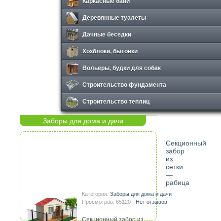
Каркасные бани
Деревянные туалеты
Дачные беседки
Хозблоки, бытовки
Вольеры, будки для собак
Строительство фундамента
Строительство теплиц
Заборы для дома и дачи
Секционный
забор
из
сетки
—
рабица
Категория:
Заборы для дома и дачи
Просмотров: 65120
Нет отзывов
Секционный забор из