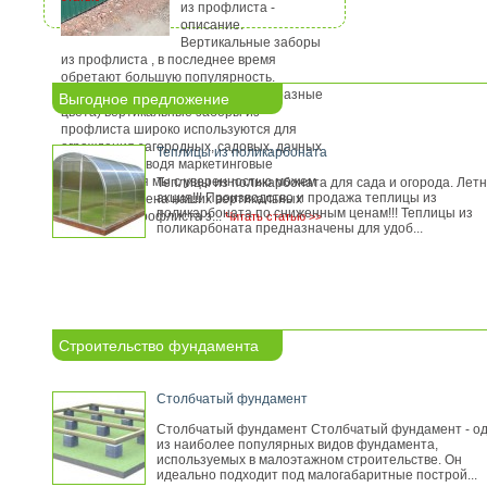
из профлиста -
описание.
Вертикальные заборы
из профлиста , в последнее время
обретают большую популярность.
Благодаря своему разнообразию (разные
Выгодное предложение
цвета) вертикальные заборы из
профлиста широко используются для
ограждения загородных, садовых, дачных
Теплицы из поликарбоната
участков. Проводя маркетинговые
исследования мы с уверенностью можем
Теплицы из поликарбоната для сада и огорода. Лет
акция!!! Производство и продажа теплицы из
сказать, что цена наших вертикальных
поликарбоната по сниженным ценам!!! Теплицы из
заборов из профлиста з...
Читать статью >>
поликарбоната предназначены для удоб...
Строительство фундамента
Столбчатый фундамент
Столбчатый фундамент Столбчатый фундамент - о
из наиболее популярных видов фундамента,
используемых в малоэтажном строительстве. Он
идеально подходит под малогабаритные построй...