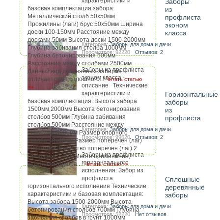
характеристики и
Заборы
базовая комплектация забора:
из
Металлический столб 50х50мм
профлиста
Прожилины (лаги) брус 50х50мм Ширина
эконом
доски 100-150мм Расстояние между
класса
досками 50мм Высота доски 1500-2000мм
Категория:
Заборы для дома и дачи
Глубина забивания столба 1000мм
Просмотров: 92220
Отзывов: 2
Глубина бетонирования 500мм
Расстояние между столбами 2500мм
Заборы из профлиста
Данный вид деревянных заборов
эконом класса -
отличается от сплошного...
Читать статью
описание Технические
>>
характеристики и
Горизонтальные
базовая комплектация: Высота забора
заборы
1500мм,2000мм Высота бетонирования
из
столбов 500мм Глубина забивания
профлиста
столбов 500мм Расстояние между
Категория:
Заборы для дома и дачи
столбами 3000мм Размер опорного
Просмотров: 99620
Отзывов: 2
столба 40х40мм Размер поперечен (лаг)
20х20мм Количество поперечен (лаг) 2
Заборы из профлиста
Профлист — С8 Место применения,
горизонтального
установки забора ...
Читать статью >>
исполнения: Забор из
профлиста
Сплошные
горизонтального исполнения Технические
деревянные
характеристики и базовая комплектация:
заборы
Высота забора 1500-2000мм Высота
Категория:
Заборы для дома и дачи
бетонирования столбов 700мм Глубина
Просмотров: 52220
Нет отзывов
забивания столбов в грунт 1000мм